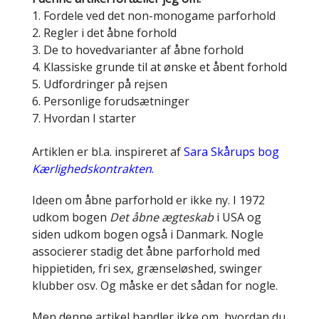
Fordele ved det non-monogame parforhold
Regler i det åbne forhold
De to hovedvarianter af åbne forhold
Klassiske grunde til at ønske et åbent forhold
Udfordringer på rejsen
Personlige forudsætninger
Hvordan I starter
Artiklen er bl.a. inspireret af
Sara Skårups bog
Kærlighedskontrakten
.
Ideen om åbne parforhold er ikke ny. I 1972
udkom bogen
Det åbne ægteskab
i USA og
siden udkom bogen også i Danmark. Nogle
associerer stadig det åbne parforhold med
hippietiden, fri sex, grænseløshed, swinger
klubber osv. Og måske er det sådan for nogle.
Men denne artikel handler ikke om, hvordan du