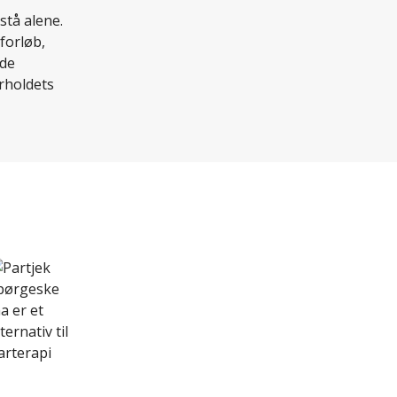
stå alene.
forløb,
nde
orholdets