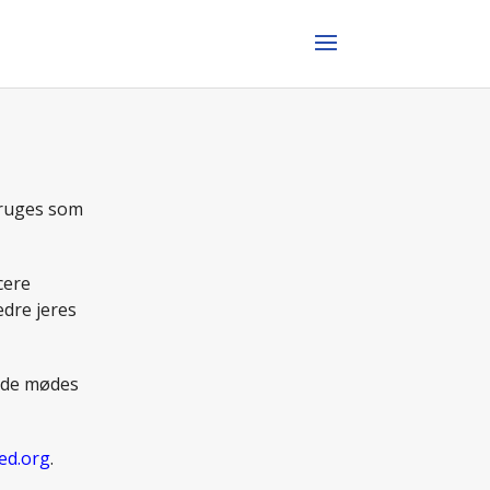
bruges som
cere
edre jeres
åde mødes
ed.org
.