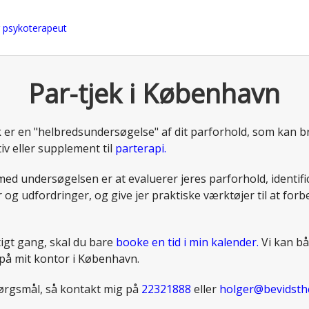
Par-tjek i København
ek er en "helbredsundersøgelse" af dit parforhold, som kan 
tiv eller supplement til
parterapi.
ed undersøgelsen er at evaluerer jeres parforhold, identifi
og udfordringer, og give jer praktiske værktøjer til at forb
tigt gang, skal du bare
booke en tid i min kalender.
Vi kan b
på mit kontor i København.
ørgsmål, så kontakt mig på
22321888
eller
holger@bevidsth