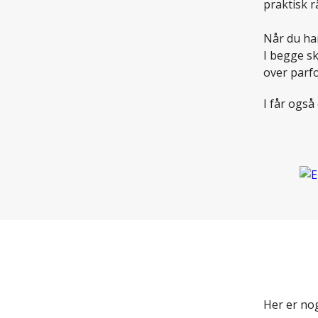
praktisk r
.
Når du har
I begge sk
over parfo
I får ogs
Her er nog