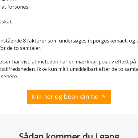
l at forsones
eskab
enstående 8 faktorer som undersøges i spørgeskemaet, og
or de to samtaler.
lser har vist, at metoden har en mærkbar positiv effekt på
stilfredsheden. Ikke kun målt umiddelbart efter de to samt
 senere.
Klik her og book din tid
Sådan kommer du i gang