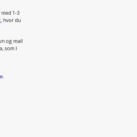
n
med 1-3
,
hvor du
vn og mail
a, som I
e.