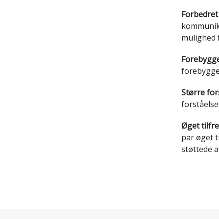
.
Forbedre
kommunikat
mulighed f
Forebyggel
forebygger
Større for
forståelse
Øget tilfr
par øget t
støttede a