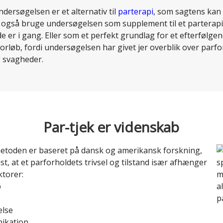
ndersøgelsen er et alternativ til
parterapi
, som sagtens kan 
 også bruge undersøgelsen som supplement til et parterapi
de er i gang. Eller som et perfekt grundlag for et efterfølge
orløb, fordi undersøgelsen har givet jer overblik over parf
g svagheder.
Par-tjek er videnskab
metoden er baseret på dansk og amerikansk forskning,
st, at et parforholdets trivsel og tilstand især afhænger
aktorer:
b
else
ikation