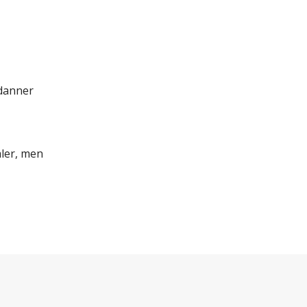
 danner
aler, men