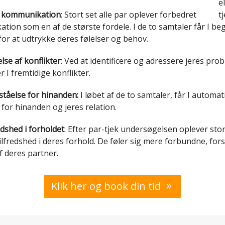
t kommunikation
: Stort set alle par oplever forbedret
ion som en af de største fordele. I de to samtaler får I be
or at udtrykke deres følelser og behov.
se af konflikter
: Ved at identificere og adressere jeres pro
 I fremtidige konflikter.
ståelse for hinanden:
I løbet af de to samtaler, får I automat
 for hinanden og jeres relation.
edshed i forholdet
: Efter par-tjek undersøgelsen oplever stort
ilfredshed i deres forhold. De føler sig mere forbundne, for
f deres partner.
Klik her og book din tid