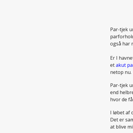
Par-tjek u
parforhold
også har n
.
Er I havne
et
akut pa
netop nu.
Par-tjek u
end helbre
hvor de få
I løbet af
Det er sa
at blive m