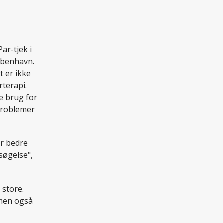
re brug for
 problemer
er bedre
søgelse",
 store.
 men også