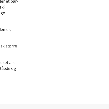
gge
blemer,
isk større
 set alle
ståede og