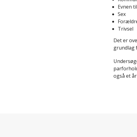
Evnen ti
Sex
Forældr
Trivsel
Det er ov
grundlag f
Undersøge
parforhold
også et år