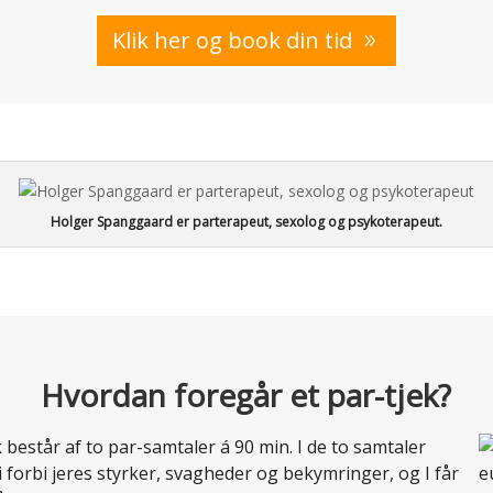
Klik her og book din tid
Holger Spanggaard er parterapeut, sexolog og psykoterapeut.
Hvordan foregår et par-tjek?
k består af to par-samtaler á 90 min. I de to samtaler
forbi jeres styrker, svagheder og bekymringer, og I får