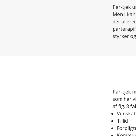
Par-tjek u
Men I kan
der allere
parterapif
styrker o
Par-tjek 
som har vi
af flg. 8 f
Venska
Tillid
Forpligt
Kommun