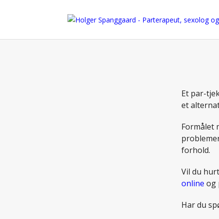
Et par-tj
et alterna
Formålet m
problemer 
forhold.
Vil du hur
online
og 
Har du sp