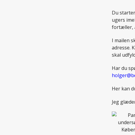
Du starter
ugers imel
fortæller,
I mailen s
adresse. K
skal udfyl
Har du sp
holger@be
Her kan d
Jeg glæder