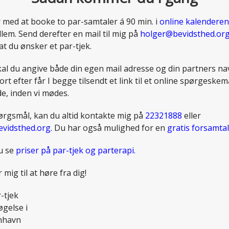
 med at booke to par-samtaler á 90 min. i
online kalendere
lem. Send derefter en mail til mig på
holger@bevidsthed.org
 at du ønsker et par-tjek.
kal du angive både din egen mail adresse og din partners na
ort efter får I begge tilsendt et link til et online spørgeskem
de, inden vi mødes.
ørgsmål, kan du altid kontakte mig på
22321888
eller
vidsthed.org.
Du har også mulighed for en
gratis forsamtal
u se
priser på par-tjek og parterapi.
 mig til at høre fra dig!