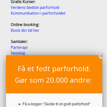
Gratis Kurser:
Verdens bedste parforhold
Kommunikation i parforholdet
Online booking:
Book din tid her
Samtaler:
Parterapi
Sexolog
Psykoterapi
Terapi for mænd
Få et fedt parforhold.
Gør som 20.000 andre:
Gratis e-bøger:
Hvad gør jeg, når han trækker sig?
Hun gider mig ikke. Hvad gør jeg?
Jeg savner os
10 erotiske arketyper
🔸 Få e-bogen "Guide til et godt parforhold"