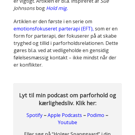
er vigtigt. Artiklen er bl.a. inspireret af
Sue
Johnsons
bog
Hold mig.
Artiklen er den første i en serie om
emotionsfokuseret parterapi (EFT),
som er en
form for parterapi, der fokuserer på at skabe
tryghed og tillid i parforholdsrelationen. Dette
gøres bl.a. ved at vedligeholde en gensidig
følelsesmæssig kontakt – ikke mindst når der
er konflikter.
Lyt til min podcast om parforhold og
kærlighedsliv. Klik her:
Spotify
–
Apple Podcasts
–
Podimo
–
Youtube
Eller søg på “Holger Spanggaard” i din